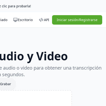
z clic para probarla!
liado
Escritorio
API
Iniciar sesión/Registrarse
udio y Video
e audio o video para obtener una transcripción
en segundos.
Grabar