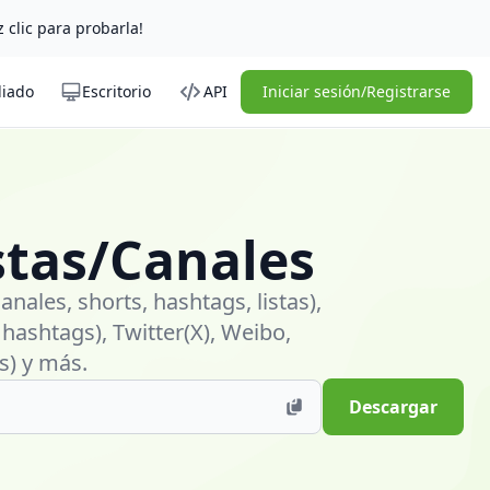
z clic para probarla!
liado
Escritorio
API
Iniciar sesión/Registrarse
stas/Canales
ales, shorts, hashtags, listas),
 hashtags), Twitter(X), Weibo,
es) y más.
Descargar