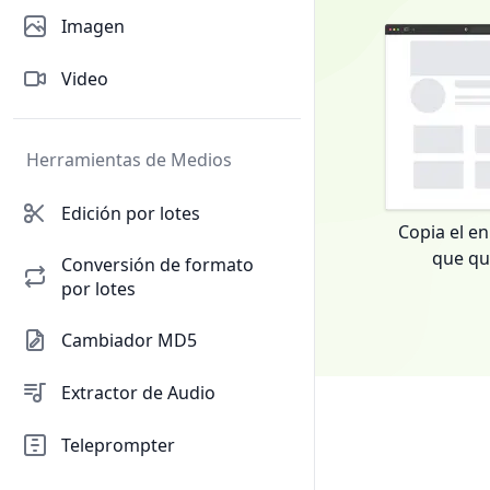
片
Imagen
音
乐
Video
批
量
解
Herramientas de Medios
析
与
Edición por lotes
备
Copia el en
份
que qu
Conversión de formato
工
por lotes
具。
本
Cambiador MD5
站
主
Extractor de Audio
域
名：
Teleprompter
<strong