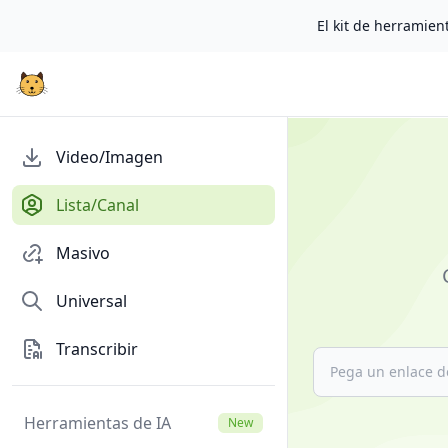
El kit de herramient
<p>
💧
Video/Imagen
哼
哼
Lista/Canal
猫
MeowLoad
Masivo
<strong
style="color:red;">1
Universal
</strong>
网
Transcribir
站
视
频
Herramientas de IA
New
图